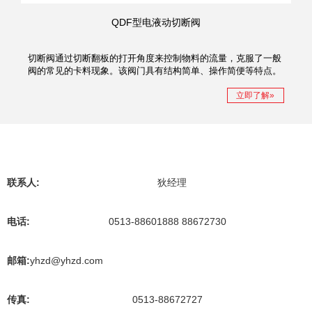
QDF型电液动切断阀
切断阀通过切断翻板的打开角度来控制物料的流量，克服了一般
阀的常见的卡料现象。该阀门具有结构简单、操作简便等特点。
广泛应用于矿山、冶金、电力、建材等行业的块状料过程中。
立即了解»
联系人:
狄经理
电话:
0513-88601888 88672730
邮箱:
yhzd@yhzd.com
传真:
0513-88672727